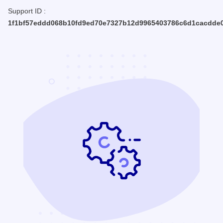
Support ID :
1f1bf57eddd068b10fd9ed70e7327b12d9965403786c6d1cacdde